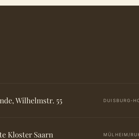
de, Wilhelmstr. 55
DUISBURG-H
e Kloster Saarn
MÜLHEIM/RU