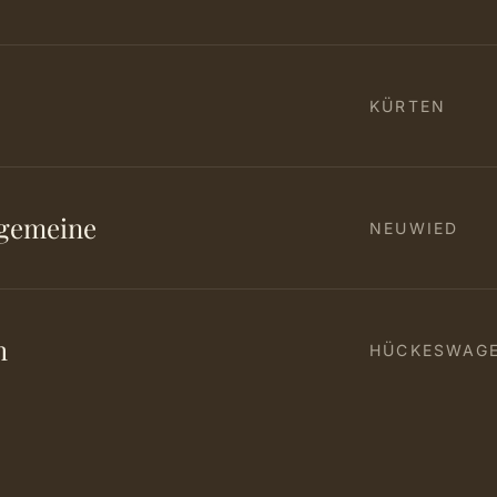
KÜRTEN
rgemeine
NEUWIED
h
HÜCKESWAG